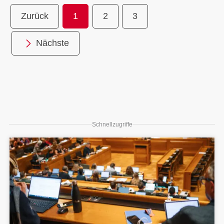
Zurück
1
2
3
Nächste
Schnellzugriffe