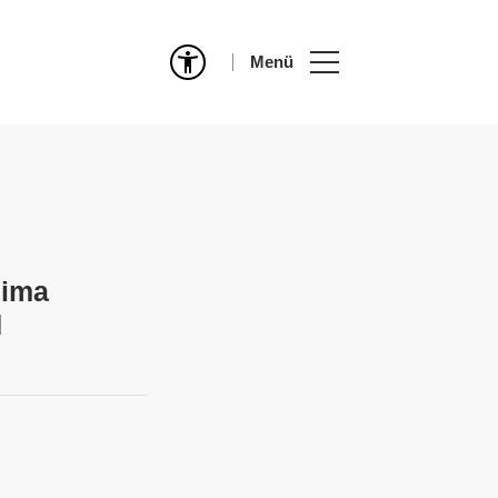
Menü
mima
d