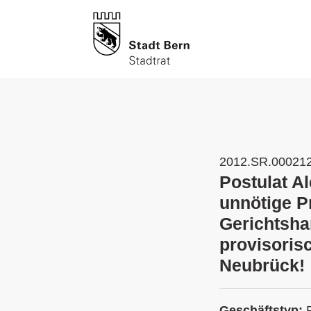
2012.SR.00021
Postulat A
unnötige P
Gerichtsha
provisoris
Neubrück!
Geschäftstyp: