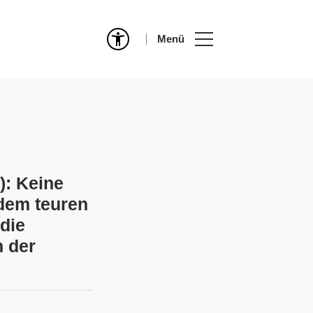
Menü
): Keine
dem teuren
die
n der