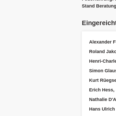
Stand Beratun
Eingereich
Alexander F
Roland Jak
Henri-Charl
Simon Glau
Kurt Rüegs
Erich Hess,
Nathalie D'
Hans Ulrich