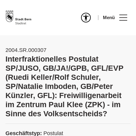
Menü
2004.SR.000307
Interfraktionelles Postulat
SP/JUSO, GB/JA!/GPB, GFL/EVP
(Ruedi Keller/Rolf Schuler,
SP/Natalie Imboden, GB/Peter
Künzler, GFL): Freiwilligenarbeit
im Zentrum Paul Klee (ZPK) - im
Sinne des Volksentscheids?
Geschäftstyp:
Postulat