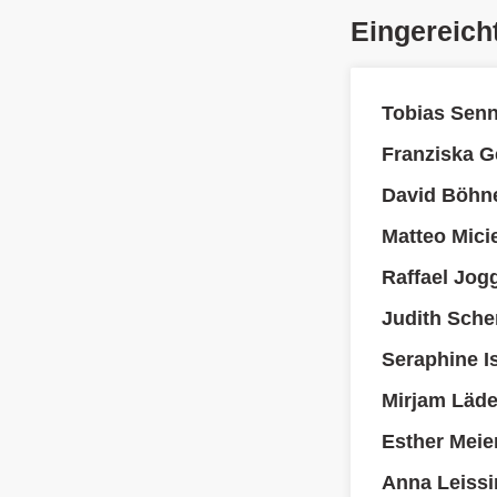
Eingereich
Tobias Senn
Franziska G
David Böhne
Matteo Micie
Raffael Jogg
Judith Sche
Seraphine Is
Mirjam Läd
Esther Meie
Anna Leissi