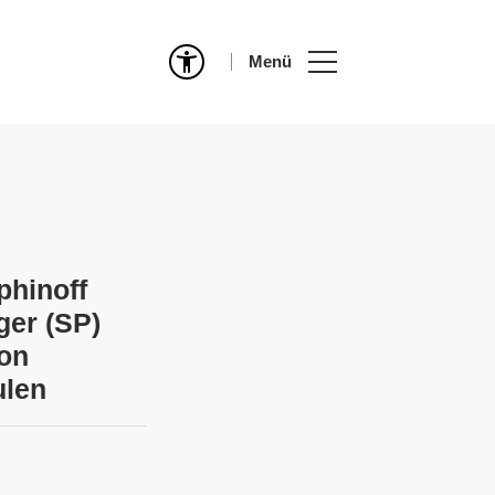
Menü
phinoff
ger (SP)
von
ulen