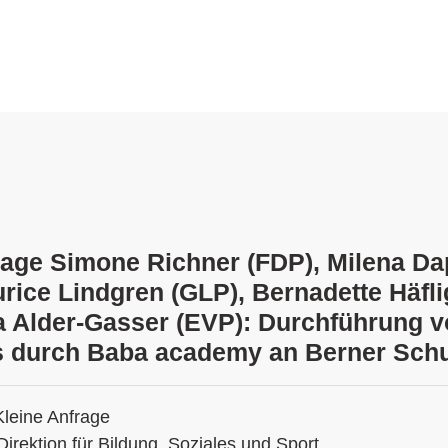
rage Simone Richner (FDP), Milena Da
urice Lindgren (GLP), Bernadette Häfli
 Alder-Gasser (EVP): Durchführung 
 durch Baba academy an Berner Sch
Kleine Anfrage
Direktion für Bildung, Soziales und Sport