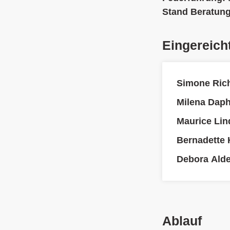
Stand Beratun
Eingereich
Simone Ric
Milena Daphi
Maurice Lin
Bernadette H
Debora Alde
Ablauf