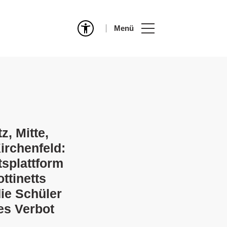
Menü
z, Mitte,
irchenfeld:
tsplattform
ttinetts
die Schüler
es Verbot