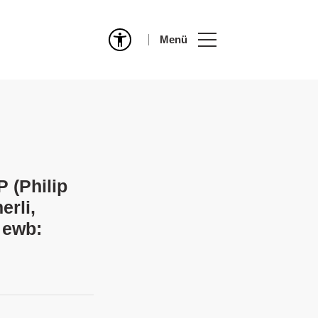
Menü
P (Philip
erli,
 ewb: