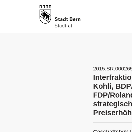
2015.SR.00026
Interfrakti
Kohli, BDP
FDP/Roland
strategisc
Preiserhö
Geschäftstyp: