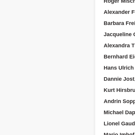
Roger Misch
Alexander F
Barbara Fre
Jacqueline
Alexandra 
Bernhard Ei
Hans Ulrich
Dannie Jost
Kurt Hirsbr
Andrin Sop
Michael Dap
Lionel Gaud
Mario Imhof