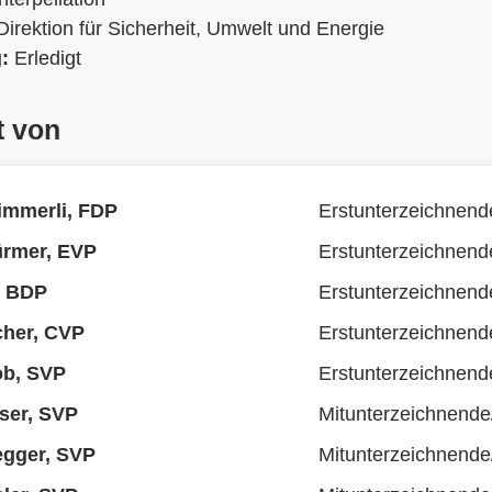
Direktion für Sicherheit, Umwelt und Energie
g:
Erledigt
t von
immerli, FDP
Erstunterzeichnend
ürmer, EVP
Erstunterzeichnend
, BDP
Erstunterzeichnend
cher, CVP
Erstunterzeichnend
ob, SVP
Erstunterzeichnend
ser, SVP
Mitunterzeichnende
egger, SVP
Mitunterzeichnende