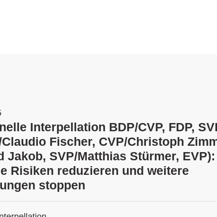
5
onelle Interpellation BDP/CVP, FDP, SV
/Claudio Fischer, CVP/Christoph Zimm
 Jakob, SVP/Matthias Stürmer, EVP):
he Risiken reduzieren und weitere
hungen stoppen
Interpellation