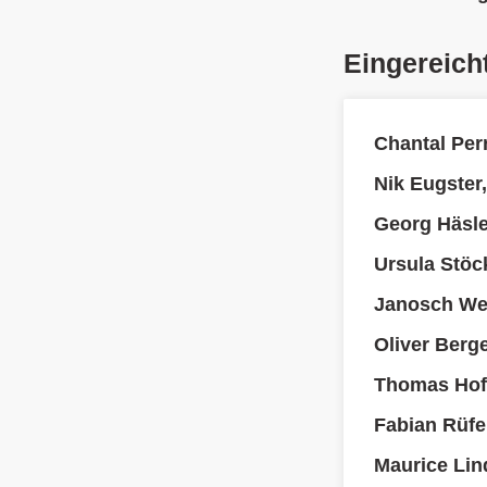
Eingereich
Chantal Per
Nik Eugster
Georg Häsle
Ursula Stöc
Janosch We
Oliver Berg
Thomas Hofs
Fabian Rüfe
Maurice Lin