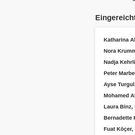
Eingereich
Katharina A
Nora Krumm
Nadja Kehrl
Peter Marbe
Ayse Turgul
Mohamed Ab
Laura Binz,
Bernadette H
Fuat Köçer,