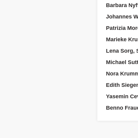
Barbara Nyff
Johannes Wa
Patrizia Mor
Marieke Kru
Lena Sorg, 
Michael Sutt
Nora Krumm
Edith Siege
Yasemin Cev
Benno Frauc