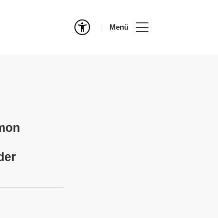
Menü
imon
der