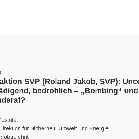
8
raktion SVP (Roland Jakob, SVP): Unc
digend, bedrohlich – „Bombing“ und
nderat?
Postulat
Direktion für Sicherheit, Umwelt und Energie
g:
abgelehnt