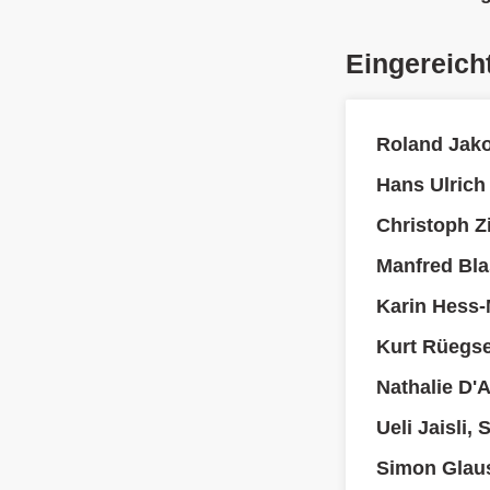
Eingereich
Roland Jak
Hans Ulrich
Christoph Z
Manfred Bla
Karin Hess-
Kurt Rüegs
Nathalie D'
Ueli Jaisli,
Simon Glau