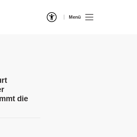
Menü
rt
er
immt die