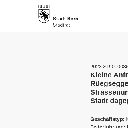
2023.SR.00003
Kleine Anf
Rüegsegger
Strassenun
Stadt dage
Geschäftstyp:
Federführung: