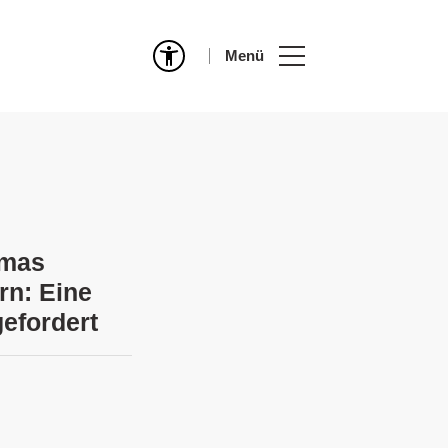
Menü
omas
rn: Eine
efordert