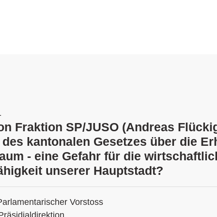
1
tion Fraktion SP/JUSO (Andreas Flückig
des kantonalen Gesetzes über die Er
um - eine Gefahr für die wirtschaftlic
ähigkeit unserer Hauptstadt?
Parlamentarischer Vorstoss
Präsidialdirektion