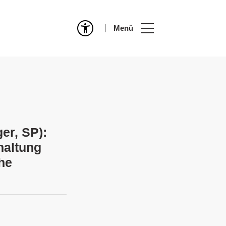
Menü
er, SP):
haltung
he