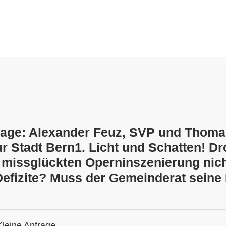
rage: Alexander Feuz, SVP und Thoma
ur Stadt Bern1. Licht und Schatten! Dr
 missglückten Operninszenierung nic
Defizite? Muss der Gemeinderat sein
Kleine Anfrage