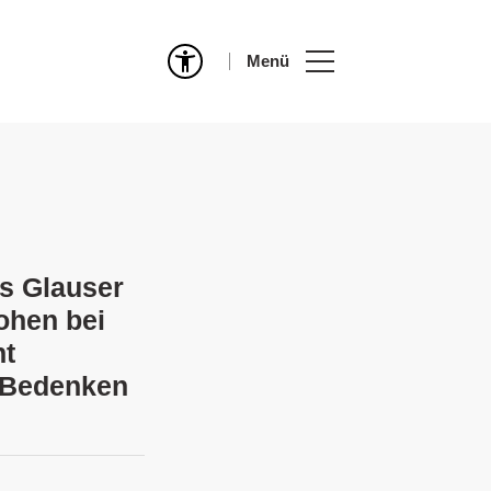
Menü
s Glauser
ohen bei
ht
e Bedenken