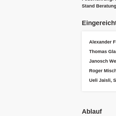
Stand Beratun
Eingereich
Alexander F
Thomas Gla
Janosch We
Roger Misch
Ueli Jaisli,
Ablauf