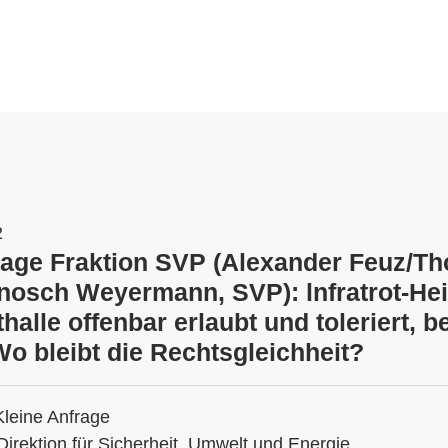
2
rage Fraktion SVP (Alexander Feuz/T
nosch Weyermann, SVP): lnfratrot-Hei
thalle offenbar erlaubt und toleriert, b
Wo bleibt die Rechtsgleichheit?
Kleine Anfrage
Direktion für Sicherheit, Umwelt und Energie