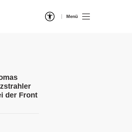
Menü
homas
zstrahler
ei der Front