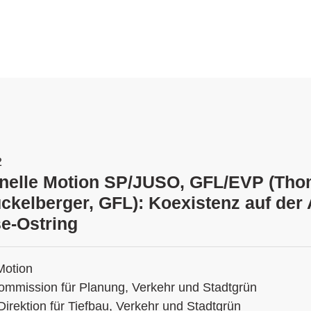
2
ionelle Motion SP/JUSO, GFL/EVP (Tho
ückelberger, GFL): Koexistenz auf der
e-Ostring
Motion
ommission für Planung, Verkehr und Stadtgrün
Direktion für Tiefbau, Verkehr und Stadtgrün