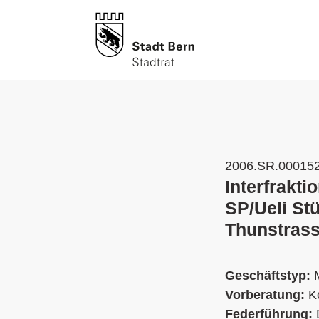
2006.SR.00015
Interfrakt
SP/Ueli St
Thunstrass
Geschäftstyp:
Vorberatung:
K
Federführung: