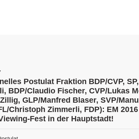
7
ionelles Postulat Fraktion BDP/CVP, SP
hli, BDP/Claudio Fischer, CVP/Lukas M
 Zillig, GLP/Manfred Blaser, SVP/Manu
L/Christoph Zimmerli, FDP): EM 2016
Viewing-Fest in der Hauptstadt!
Postulat