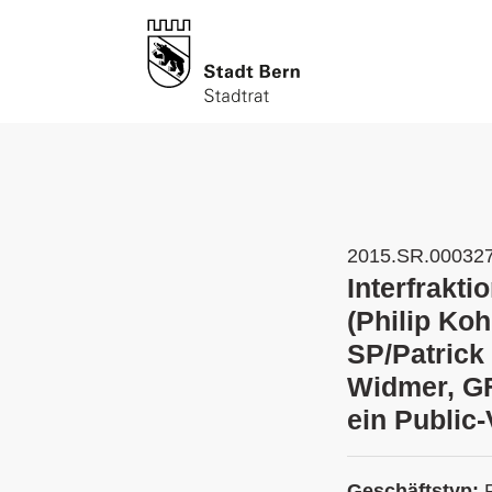
2015.SR.00032
Interfrakt
(Philip Ko
SP/Patrick
Widmer, GF
ein Public-
Geschäftstyp: