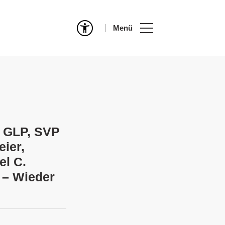
Menü
, GLP, SVP
eier,
el C.
 – Wieder