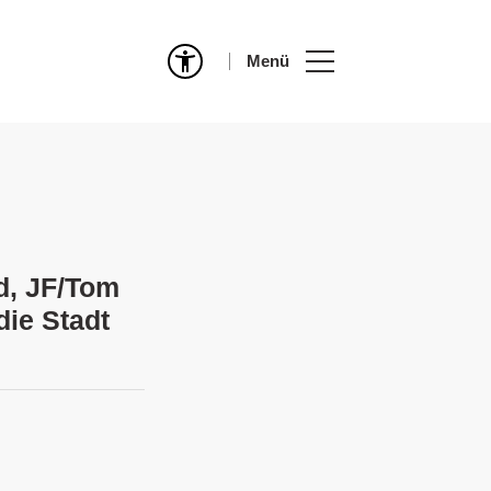
Menü
d, JF/Tom
die Stadt