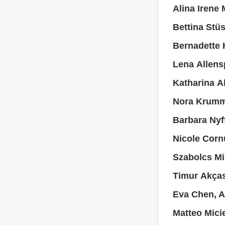
Alina Irene
Bettina Stüs
Bernadette H
Lena Allens
Katharina A
Nora Krumm
Barbara Nyff
Nicole Corn
Szabolcs Mi
Timur Akças
Eva Chen, 
Matteo Micie