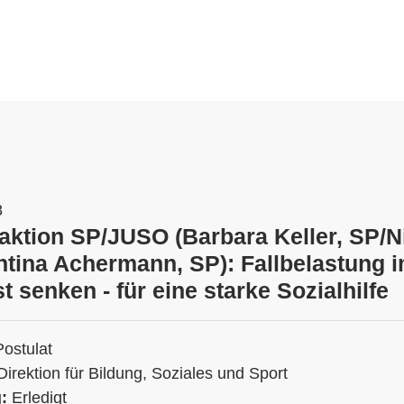
8
aktion SP/JUSO (Barbara Keller, SP/Ni
tina Achermann, SP): Fallbelastung 
t senken - für eine starke Sozialhilfe
Postulat
Direktion für Bildung, Soziales und Sport
g:
Erledigt