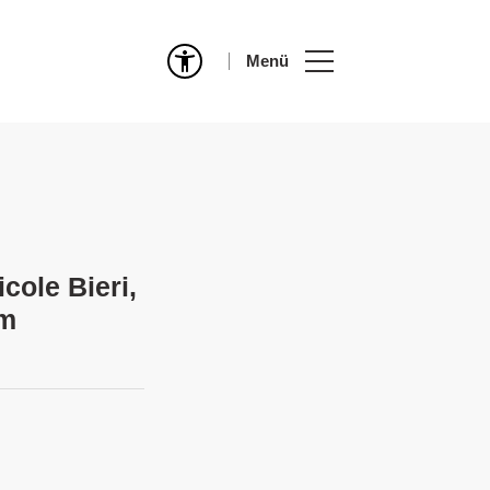
Menü
cole Bieri,
im