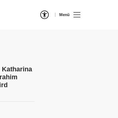
Menü
 Katharina
irahim
ird