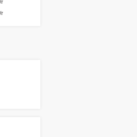
/r
/r