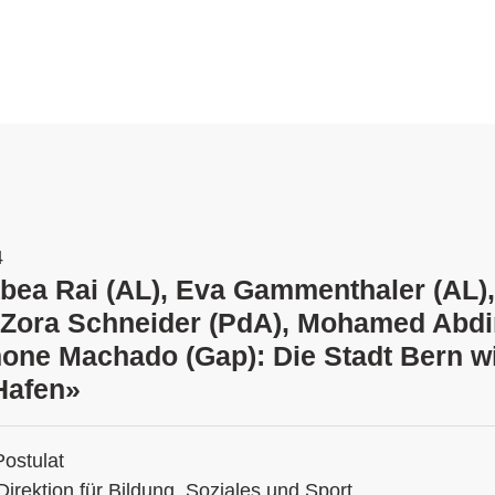
4
abea Rai (AL), Eva Gammenthaler (AL),
, Zora Schneider (PdA), Mohamed Abd
mone Machado (Gap): Die Stadt Bern w
Hafen»
Postulat
Direktion für Bildung, Soziales und Sport