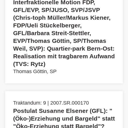
Interfraktionelle Motion FDP,
GFL/EVP, SP/JUSO, SVP/JSVP
(Chris-toph Müller/Markus Kiener,
FDP/Ueli Stückelberger,
GFL/Barbara Streit-Stettler,
EVP/Thomas Göttin, SP/Thomas
Weil, SVP): Quartier-park Bern-Ost:
Realisation mit tragbarem Aufwand
(TVS: Rytz)
Thomas Göttin, SP
Traktandum: 9 | 2007.SR.000170
Postulat Susanne Elsener (GFL): "
(Öko-)Erziehung und Bargeld" statt
"Öko-Erziehung statt Bargeld"?