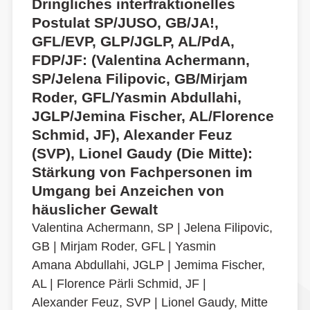
Dringliches interfraktionelles
Postulat SP/JUSO, GB/JA!,
GFL/EVP, GLP/JGLP, AL/PdA,
FDP/JF: (Valentina Achermann,
SP/Jelena Filipovic, GB/Mirjam
Roder, GFL/Yasmin Abdullahi,
JGLP/Jemina Fischer, AL/Florence
Schmid, JF), Alexander Feuz
(SVP), Lionel Gaudy (Die Mitte):
Stärkung von Fachpersonen im
Umgang bei Anzeichen von
häuslicher Gewalt
Valentina Achermann, SP
|
Jelena Filipovic,
GB
|
Mirjam Roder, GFL
|
Yasmin
Amana Abdullahi, JGLP
|
Jemima Fischer,
AL
|
Florence Pärli Schmid, JF
|
Alexander Feuz, SVP
|
Lionel Gaudy, Mitte