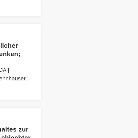
licher
enken;
 JA
|
ennhauser,
altes zur
schlechter