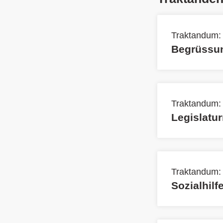
Traktandum:
Begrüssun
Traktandum:
Legislatur
Traktandum:
Sozialhil