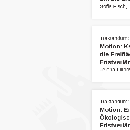
Sofia Fisch,
Traktandum:
Motion: K
die Freif
Fristverl
Jelena Filipo
Traktandum:
Motion: E
Ökologisc
Fristverl