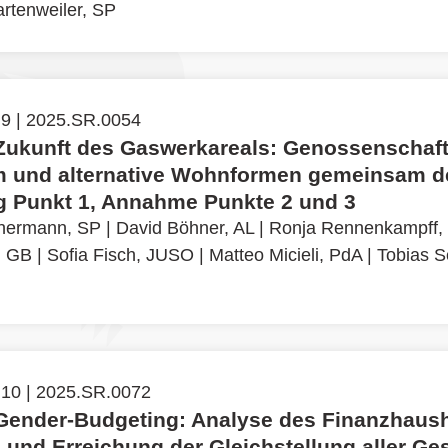
rtenweiler, SP
 9 | 2025.SR.0054
 Zukunft des Gaswerkareals: Genossenschaft
 und alternative Wohnformen gemeinsam d
 Punkt 1, Annahme Punkte 2 und 3
chermann, SP
|
David Böhner, AL
|
Ronja Rennenkampff,
, GB
|
Sofia Fisch, JUSO
|
Matteo Micieli, PdA
|
Tobias S
 10 | 2025.SR.0072
 Gender-Budgeting: Analyse des Finanzhaush
 und Erreichung der Gleichstellung aller Ge