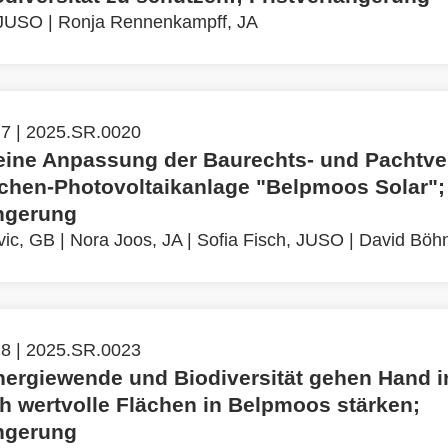
 JUSO
|
Ronja Rennenkampff, JA
 7 | 2025.SR.0020
eine Anpassung der Baurechts- und Pachtver
lächen-Photovoltaikanlage "Belpmoos Solar";
ängerung
vic, GB
|
Nora Joos, JA
|
Sofia Fisch, JUSO
|
David Böhn
 8 | 2025.SR.0023
nergiewende und Biodiversität gehen Hand i
h wertvolle Flächen in Belpmoos stärken;
ängerung