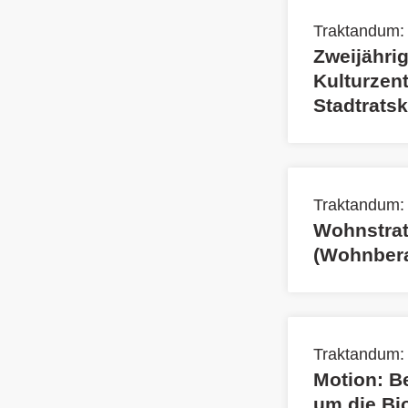
Traktandum:
Zweijähri
Kulturzen
Stadtrats
Traktandum:
Wohnstrat
(Wohnbera
Traktandum:
Motion: B
um die Bio