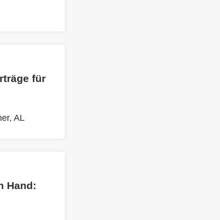
träge für
er, AL
n Hand: