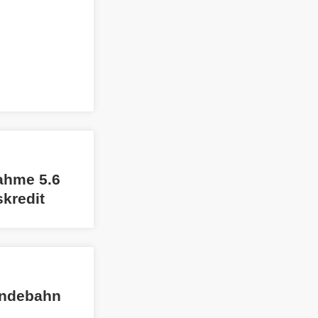
ahme 5.6
kredit
andebahn