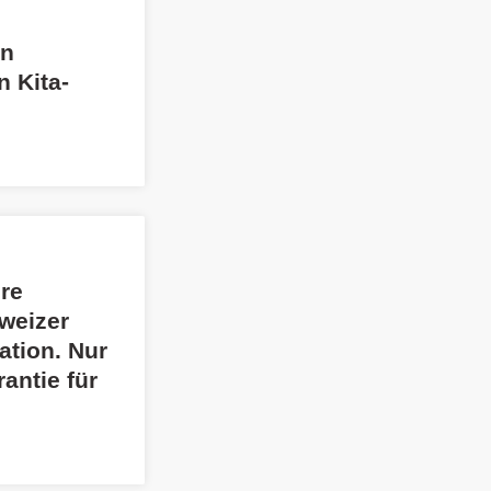
on
n Kita-
ere
weizer
ation. Nur
antie für