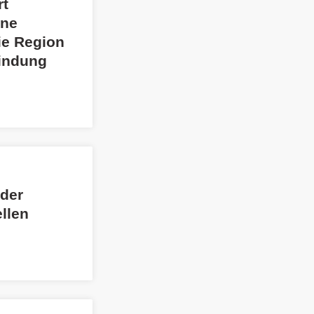
rt
ine
ie Region
bindung
 der
llen