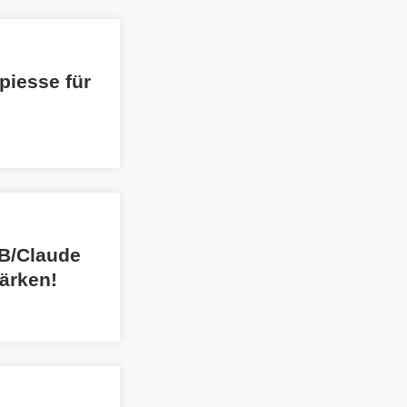
piesse für
GB/Claude
tärken!