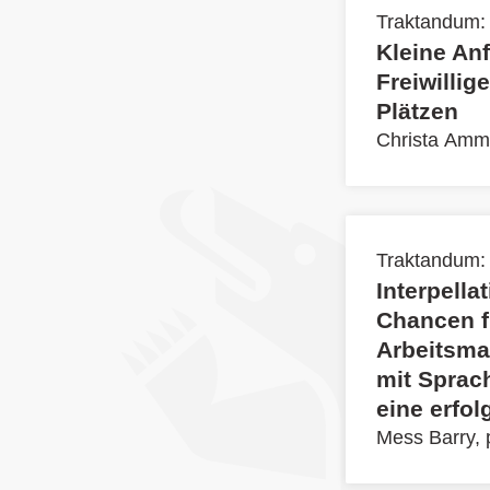
Traktandum:
Kleine An
Freiwillig
Plätzen
Christa Amm
Traktandum:
Interpella
Chancen f
Arbeitsmar
mit Sprac
eine erfol
Mess Barry, p