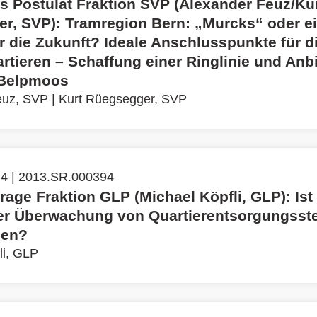
es Postulat Fraktion SVP (Alexander Feuz/Ku
r, SVP): Tramregion Bern: „Murcks“ oder e
r die Zukunft? Ideale Anschlusspunkte für d
artieren – Schaffung einer Ringlinie und An
 Belpmoos
euz, SVP
|
Kurt Rüegsegger, SVP
 4 | 2013.SR.000394
rage Fraktion GLP (Michael Köpfli, GLP): Ist
r Überwachung von Quartierentsorgungsste
en?
li, GLP