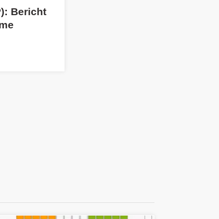
: Bericht
öme