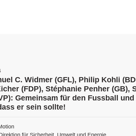
4
uel C. Widmer (GFL), Philip Kohli (BD
icher (FDP), Stéphanie Penher (GB), 
VP): Gemeinsam für den Fussball und
dass er sein sollte!
Motion
Direktion für Sicherheit, Umwelt und Energie