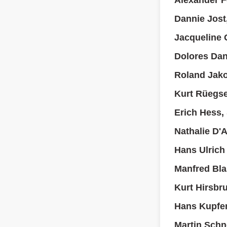
Alexander F
Dannie Jost
Jacqueline
Dolores Da
Roland Jak
Kurt Rüegs
Erich Hess,
Nathalie D'
Hans Ulrich
Manfred Bla
Kurt Hirsbr
Hans Kupfe
Martin Schn