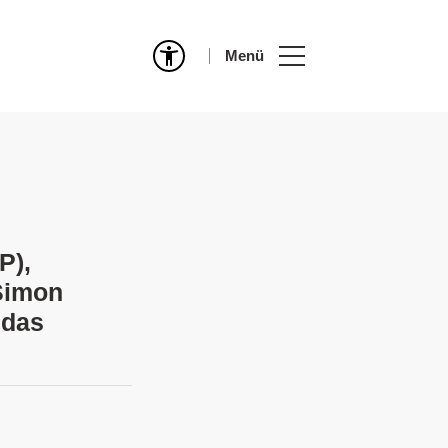
Menü
P),
Simon
 das