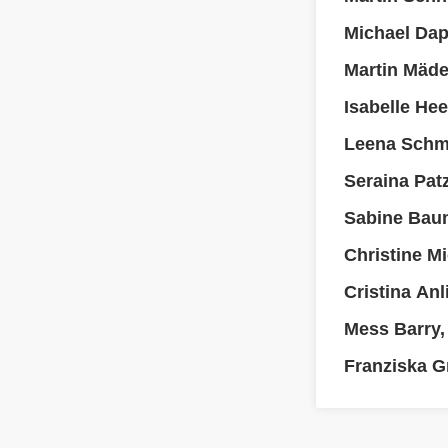
Michael Dap
Martin Mäde
Isabelle He
Leena Schmi
Seraina Pat
Sabine Bau
Christine M
Cristina An
Mess Barry, 
Franziska 