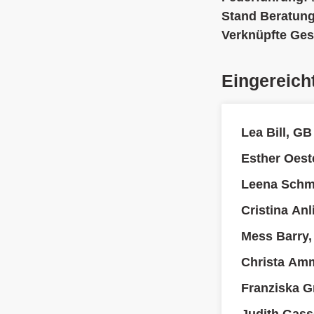
Stand Beratun
Verknüpfte Ges
Eingereich
Lea Bill, GB
Esther Oest
Leena Schmi
Cristina An
Mess Barry, 
Christa Am
Franziska 