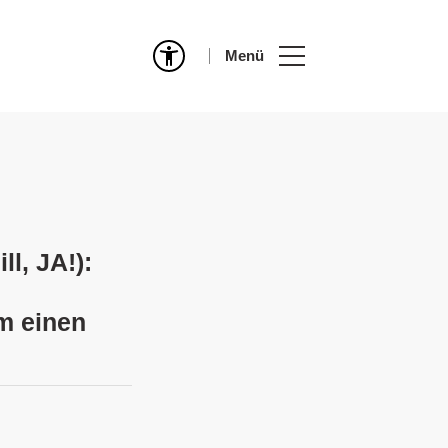
Menü
l, JA!):
m einen