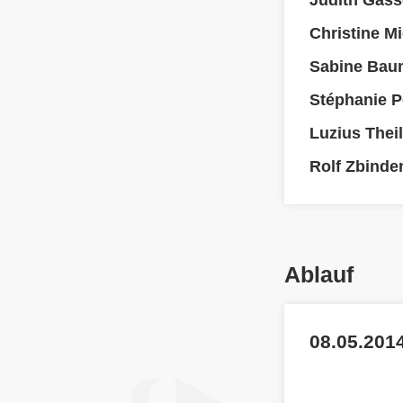
Judith Gass
Christine M
Sabine Bau
Stéphanie P
Luzius Thei
Rolf Zbinde
Ablauf
08.05.2014