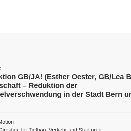
2
tion GB/JA! (Esther Oester, GB/Lea Bil
schaft – Reduktion der
elverschwendung in der Stadt Bern u
Motion
Direktion für Tiefbau, Verkehr und Stadtgrün