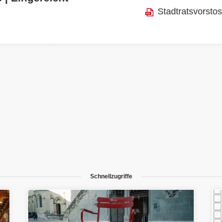
Stadtratsvorsto
Schnellzugriffe