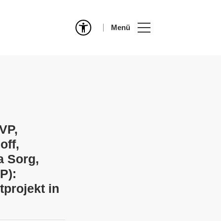
Menü
VP,
off,
a Sorg,
P):
tprojekt in