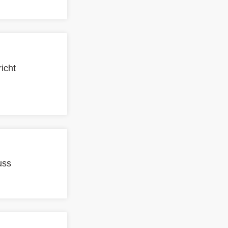
icht
uss