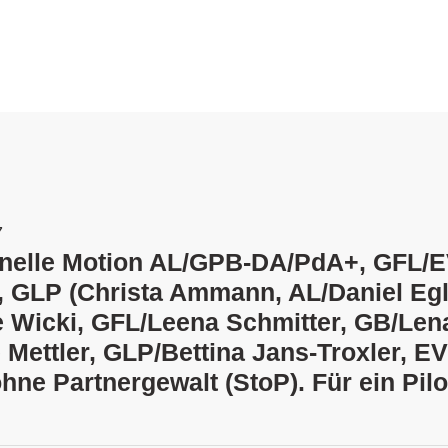
7
ionelle Motion AL/GPB-DA/PdA+, GFL/E
, GLP (Christa Ammann, AL/Daniel Egl
 Wicki, GFL/Leena Schmitter, GB/Len
 Mettler, GLP/Bettina Jans-Troxler, EV
ohne Partnergewalt (StoP). Für ein Pilo