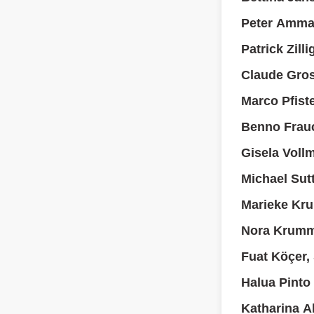
Peter Amma
Patrick Zill
Claude Gro
Marco Pfist
Benno Frauc
Gisela Voll
Michael Sutt
Marieke Kru
Nora Krumm
Fuat Köçer,
Halua Pinto
Katharina A