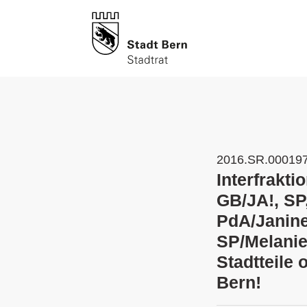
2016.SR.00019
Interfrakt
GB/JA!, SP
PdA/Janine
SP/Melanie
Stadtteile 
Bern!