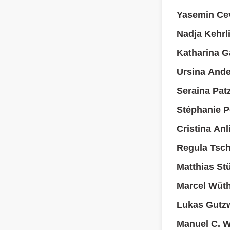
Yasemin Cev
Nadja Kehrl
Katharina Ga
Ursina And
Seraina Pat
Stéphanie P
Cristina An
Regula Tsc
Matthias St
Marcel Wüth
Lukas Gutzw
Manuel C. 