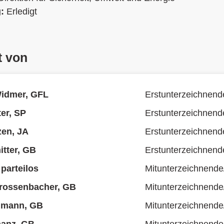
g:
Erledigt
t von
Widmer, GFL
Erstunterzeichnend
er, SP
Erstunterzeichnend
zen, JA
Erstunterzeichnend
tter, GB
Erstunterzeichnend
parteilos
Mitunterzeichnende
Grossenbacher, GB
Mitunterzeichnende
lmann, GB
Mitunterzeichnende