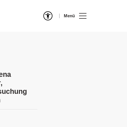
Menü
eena
,
rsuchung
n