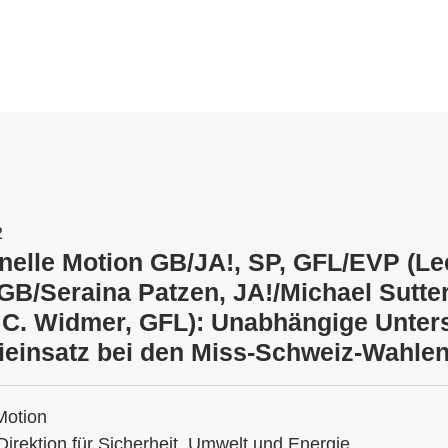
2
ionelle Motion GB/JA!, SP, GFL/EVP (L
 GB/Seraina Patzen, JA!/Michael Sutter
 C. Widmer, GFL): Unabhängige Unte
ieinsatz bei den Miss-Schweiz-Wahle
Motion
Direktion für Sicherheit, Umwelt und Energie