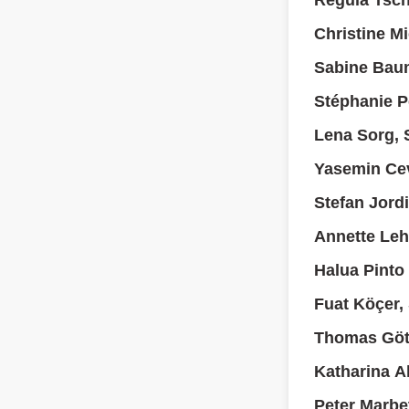
Regula Tsc
Christine M
Sabine Bau
Stéphanie P
Lena Sorg, 
Yasemin Cev
Stefan Jordi
Annette Le
Halua Pinto
Fuat Köçer,
Thomas Göt
Katharina A
Peter Marbe