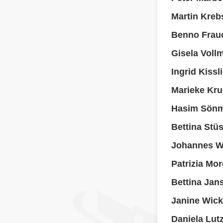
Martin Kreb
Benno Frauc
Gisela Voll
Ingrid Kissl
Marieke Kru
Hasim Sönm
Bettina Stüs
Johannes Wa
Patrizia Mor
Bettina Jan
Janine Wick
Daniela Lut