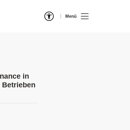
Menü
rnance in
n Betrieben