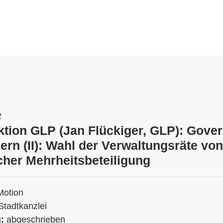
2
ktion GLP (Jan Flückiger, GLP): Gove
ern (II): Wahl der Verwaltungsräte vo
scher Mehrheitsbeteiligung
Motion
Stadtkanzlei
g:
abgeschrieben