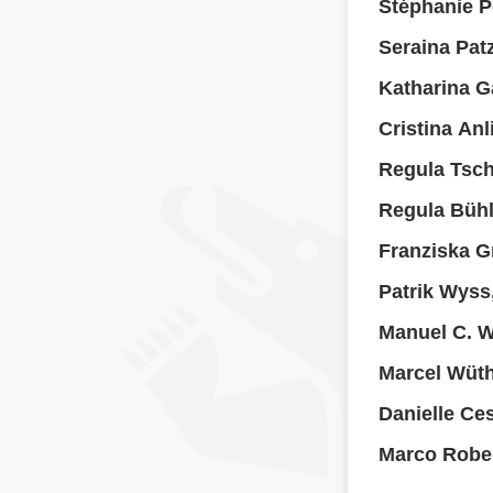
Stéphanie P
Seraina Pat
Katharina Ga
Cristina An
Regula Tsc
Regula Büh
Franziska 
Patrik Wyss
Manuel C. 
Marcel Wüth
Danielle Ce
Marco Rober