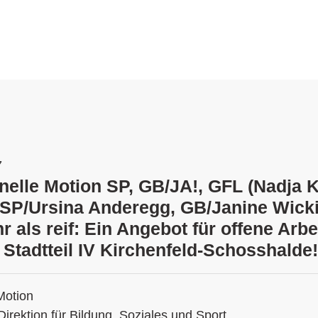
7
onelle Motion SP, GB/JA!, GFL (Nadja K
SP/Ursina Anderegg, GB/Janine Wicki
hr als reif: Ein Angebot für offene Arbe
 Stadtteil IV Kirchenfeld-Schosshalde!
Motion
Direktion für Bildung, Soziales und Sport