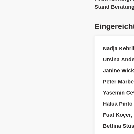
Stand Beratun
Eingereich
Nadja Kehrl
Ursina And
Janine Wick
Peter Marbe
Yasemin Cev
Halua Pinto
Fuat Köçer,
Bettina Stüs