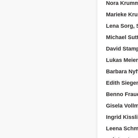
Nora Krumm
Marieke Kru
Lena Sorg, 
Michael Sutt
David Stamp
Lukas Meier
Barbara Nyff
Edith Siege
Benno Frauc
Gisela Voll
Ingrid Kissl
Leena Schmi