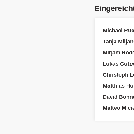
Eingereich
Michael Rue
Tanja Milja
Mirjam Rode
Lukas Gutzw
Christoph L
Matthias H
David Böhne
Matteo Micie