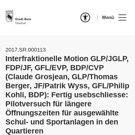
Menü
2017.SR.000113
Interfraktionelle Motion GLP/JGLP,
FDP/JF, GFL/EVP, BDP/CVP
(Claude Grosjean, GLP/Thomas
Berger, JF/Patrik Wyss, GFL/Philip
Kohli, BDP): Fertig usebschliesse:
Pilotversuch für längere
Öffnungszeiten für ausgewählte
Schul- und Sportanlagen in den
Quartieren