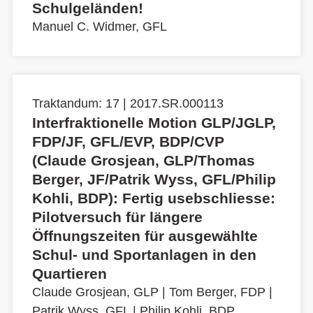
Schulgeländen!
Manuel C. Widmer, GFL
Traktandum: 17 | 2017.SR.000113
Interfraktionelle Motion GLP/JGLP,
FDP/JF, GFL/EVP, BDP/CVP
(Claude Grosjean, GLP/Thomas
Berger, JF/Patrik Wyss, GFL/Philip
Kohli, BDP): Fertig usebschliesse:
Pilotversuch für längere
Öffnungszeiten für ausgewählte
Schul- und Sportanlagen in den
Quartieren
Claude Grosjean, GLP
|
Tom Berger, FDP
|
Patrik Wyss, GFL
|
Philip Kohli, BDP