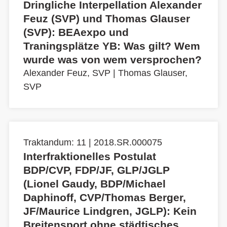
Dringliche Interpellation Alexander
Feuz (SVP) und Thomas Glauser
(SVP): BEAexpo und
Traningsplätze YB: Was gilt? Wem
wurde was von wem versprochen?
Alexander Feuz, SVP
|
Thomas Glauser,
SVP
Traktandum: 11 | 2018.SR.000075
Interfraktionelles Postulat
BDP/CVP, FDP/JF, GLP/JGLP
(Lionel Gaudy, BDP/Michael
Daphinoff, CVP/Thomas Berger,
JF/Maurice Lindgren, JGLP): Kein
Breitensport ohne städtisches