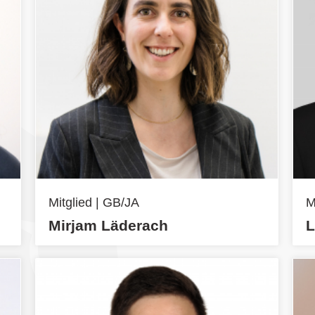
Mitglied | GB/JA
M
Mirjam Läderach
L