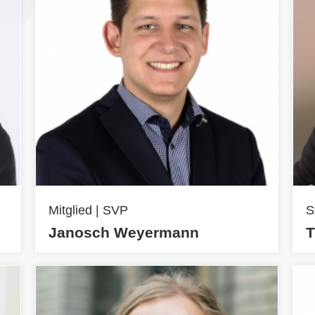
Mitglied | SVP
S
Janosch Weyermann
T