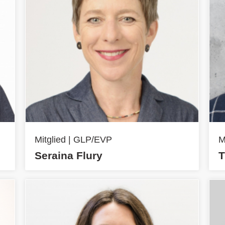
Mitglied | GLP/EVP
M
Seraina Flury
T