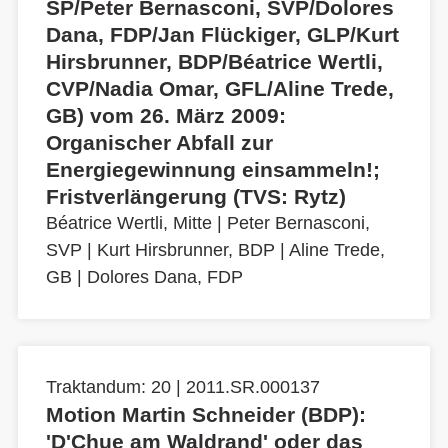
SP/Peter Bernasconi, SVP/Dolores
Dana, FDP/Jan Flückiger, GLP/Kurt
Hirsbrunner, BDP/Béatrice Wertli,
CVP/Nadia Omar, GFL/Aline Trede,
GB) vom 26. März 2009:
Organischer Abfall zur
Energiegewinnung einsammeln!;
Fristverlängerung (TVS: Rytz)
Béatrice Wertli, Mitte
|
Peter Bernasconi,
SVP
|
Kurt Hirsbrunner, BDP
|
Aline Trede,
GB
|
Dolores Dana, FDP
Traktandum: 20 | 2011.SR.000137
Motion Martin Schneider (BDP):
'D'Chue am Waldrand' oder das