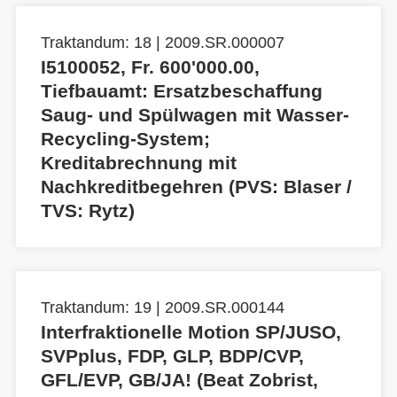
Traktandum: 18 | 2009.SR.000007
I5100052, Fr. 600'000.00,
Tiefbauamt: Ersatzbeschaffung
Saug- und Spülwagen mit Wasser-
Recycling-System;
Kreditabrechnung mit
Nachkreditbegehren (PVS: Blaser /
TVS: Rytz)
Traktandum: 19 | 2009.SR.000144
Interfraktionelle Motion SP/JUSO,
SVPplus, FDP, GLP, BDP/CVP,
GFL/EVP, GB/JA! (Beat Zobrist,