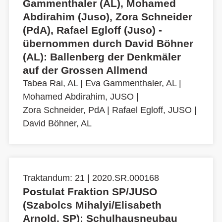
Gammenthaler (AL), Mohamed
Abdirahim (Juso), Zora Schneider
(PdA), Rafael Egloff (Juso) -
übernommen durch David Böhner
(AL): Ballenberg der Denkmäler
auf der Grossen Allmend
Tabea Rai, AL
|
Eva Gammenthaler, AL
|
Mohamed Abdirahim, JUSO
|
Zora Schneider, PdA
|
Rafael Egloff, JUSO
|
David Böhner, AL
Traktandum: 21 | 2020.SR.000168
Postulat Fraktion SP/JUSO
(Szabolcs Mihalyi/Elisabeth
Arnold, SP): Schulhausneubau