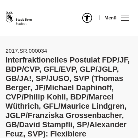
Menü
2017.SR.000034
Interfraktionelles Postulat FDP/JF,
BDP/CVP, GFL/EVP, GLP/JGLP,
GB/JA!, SP/JUSO, SVP (Thomas
Berger, JF/Michael Daphinoff,
CVP/Philip Kohli, BDP/Marcel
Wüthrich, GFL/Maurice Lindgren,
JGLP/Franziska Grossenbacher,
GB/David Stampfli, SP/Alexander
Feuz, SVP): Flexiblere