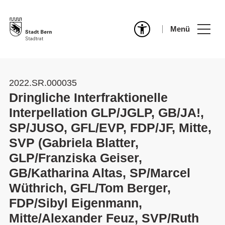
Menü
2022.SR.000035
Dringliche Interfraktionelle
Interpellation GLP/JGLP, GB/JA!,
SP/JUSO, GFL/EVP, FDP/JF, Mitte,
SVP (Gabriela Blatter,
GLP/Franziska Geiser,
GB/Katharina Altas, SP/Marcel
Wüthrich, GFL/Tom Berger,
FDP/Sibyl Eigenmann,
Mitte/Alexander Feuz, SVP/Ruth