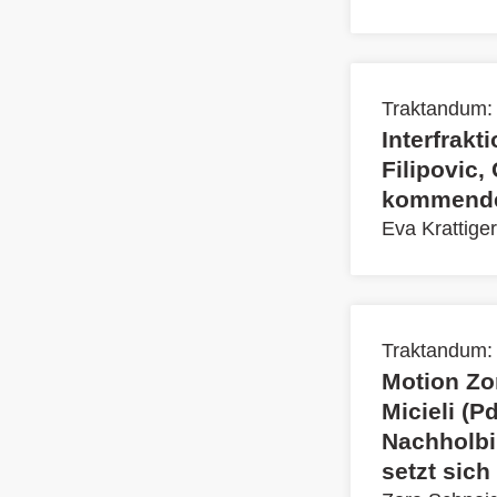
Traktandum:
Interfrakt
Filipovic,
kommenden
Eva Krattiger
Traktandum:
Motion Zo
Micieli (P
Nachholbi
setzt sic