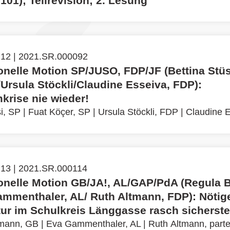
01); Teilrevision; 2. Lesung
 12 | 2021.SR.000092
ionelle Motion SP/JUSO, FDP/JF (Bettina Stü
Ursula Stöckli/Claudine Esseiva, FDP):
krise nie wieder!
i, SP
|
Fuat Köçer, SP
|
Ursula Stöckli, FDP
|
Claudine 
 13 | 2021.SR.000114
tionelle Motion GB/JA!, AL/GAP/PdA (Regula
mmenthaler, AL/ Ruth Altmann, FDP): Nötig
tur im Schulkreis Länggasse rasch sicherste
mann, GB
|
Eva Gammenthaler, AL
|
Ruth Altmann, parte