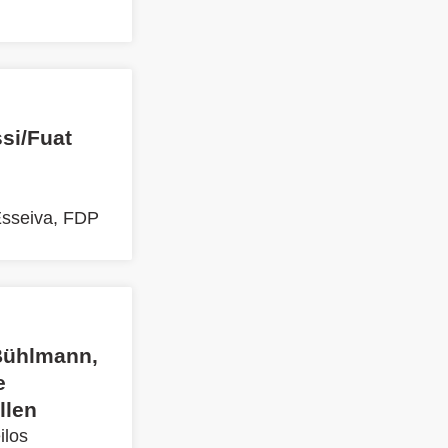
ssi/Fuat
Esseiva, FDP
 Bühlmann,
e
llen
ilos