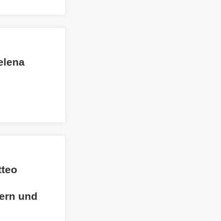
Jelena
tteo
ern und