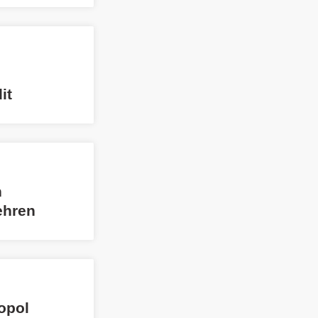
it
n
ehren
opol