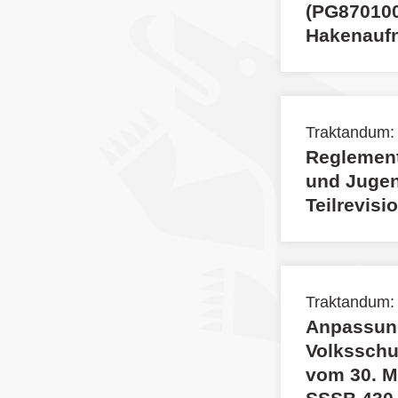
(PG870100
Hakenaufn
Traktandum:
Reglement
und Jugen
Teilrevisi
Traktandum:
Anpassung
Volksschu
vom 30. M