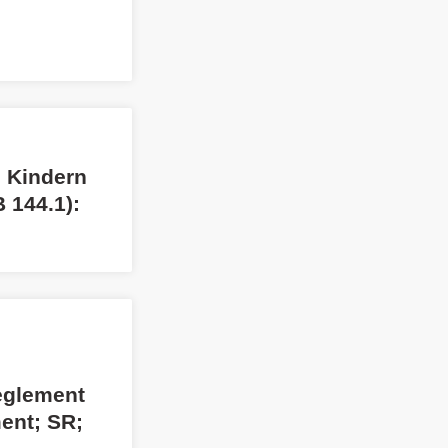
n Kindern
 144.1):
eglement
ent; SR;