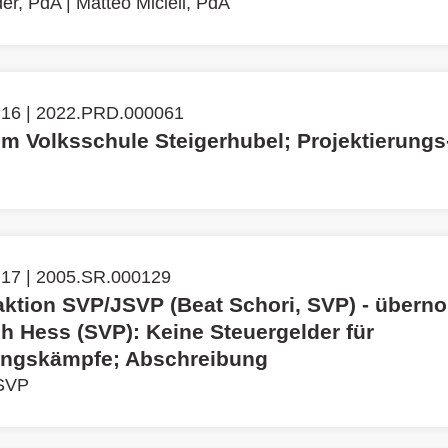
der, PdA
|
Matteo Micieli, PdA
 16 | 2022.PRD.000061
um Volksschule Steigerhubel; Projektierungs
 17 | 2005.SR.000129
aktion SVP/JSVP (Beat Schori, SVP) - über
h Hess (SVP): Keine Steuergelder für
ngskämpfe; Abschreibung
 SVP