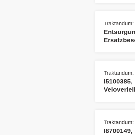
Traktandum:
Entsorgun
Ersatzbes
Traktandum:
I5100385, 
Veloverle
Traktandum:
I8700149,