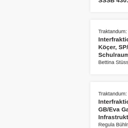
SSSB 430.1
Traktandum:
Interfrakt
Köçer, SP/
Schulraum
Bettina Stüss
Traktandum:
Interfrak
GB/Eva Ga
Infrastruk
Regula Bühl