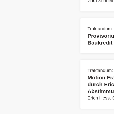
Zora Schnei
Traktandum:
Provisori
Baukredit
Traktandum:
Motion Fr
durch Eric
Abstimmu
Erich Hess,