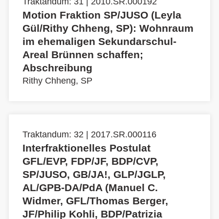
Traktandum: 31 | 2010.SR.000192
Motion Fraktion SP/JUSO (Leyla
Gül/Rithy Chheng, SP): Wohnraum
im ehemaligen Sekundarschul-
Areal Brünnen schaffen;
Abschreibung
Rithy Chheng, SP
Traktandum: 32 | 2017.SR.000116
Interfraktionelles Postulat
GFL/EVP, FDP/JF, BDP/CVP,
SP/JUSO, GB/JA!, GLP/JGLP,
AL/GPB-DA/PdA (Manuel C.
Widmer, GFL/Thomas Berger,
JF/Philip Kohli, BDP/Patrizia