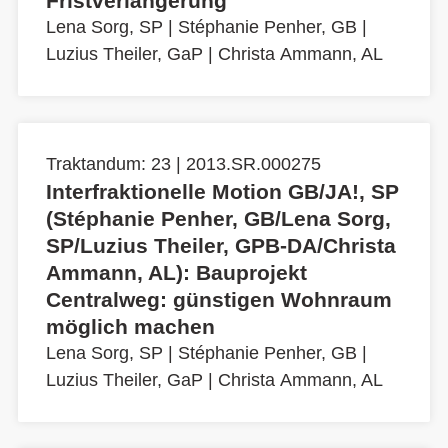
Fristverlängerung
Lena Sorg, SP
|
Stéphanie Penher, GB
|
Luzius Theiler, GaP
|
Christa Ammann, AL
Traktandum: 23 | 2013.SR.000275
Interfraktionelle Motion GB/JA!, SP
(Stéphanie Penher, GB/Lena Sorg,
SP/Luzius Theiler, GPB-DA/Christa
Ammann, AL): Bauprojekt
Centralweg: günstigen Wohnraum
möglich machen
Lena Sorg, SP
|
Stéphanie Penher, GB
|
Luzius Theiler, GaP
|
Christa Ammann, AL