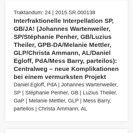
Traktandum: 24 | 2015.SR.000138
Interfraktionelle Interpellation SP,
GB/JA! (Johannes Wartenweiler,
SP/Stéphanie Penher, GB/Luzius
Theiler, GPB-DA/Melanie Mettler,
GLP/Christa Ammann, AL/Daniel
Egloff, PdA/Mess Barry, parteilos):
Centralweg – neue Komplikationen
bei einem vermurksten Projekt
Daniel Egloff, PdA
|
Johannes Wartenweiler,
SP
|
Stéphanie Penher, GB
|
Luzius Theiler,
GaP
|
Melanie Mettler, GLP
|
Mess Barry,
parteilos
|
Christa Ammann, AL