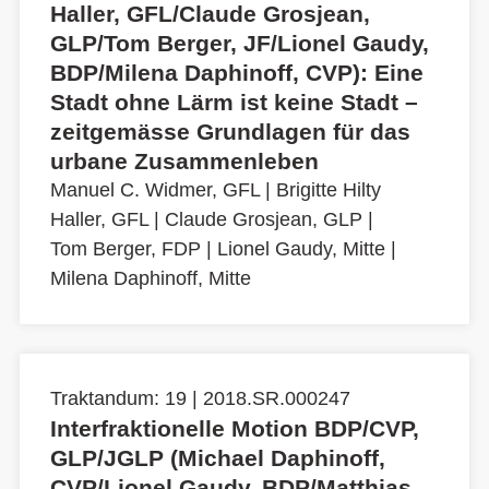
Haller, GFL/Claude Grosjean,
GLP/Tom Berger, JF/Lionel Gaudy,
BDP/Milena Daphinoff, CVP): Eine
Stadt ohne Lärm ist keine Stadt –
zeitgemässe Grundlagen für das
urbane Zusammenleben
Manuel C. Widmer, GFL
|
Brigitte Hilty
Haller, GFL
|
Claude Grosjean, GLP
|
Tom Berger, FDP
|
Lionel Gaudy, Mitte
|
Milena Daphinoff, Mitte
Traktandum: 19 | 2018.SR.000247
Interfraktionelle Motion BDP/CVP,
GLP/JGLP (Michael Daphinoff,
CVP/Lionel Gaudy, BDP/Matthias