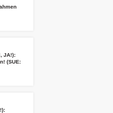
nahmen
, JA!):
en! (SUE:
!):