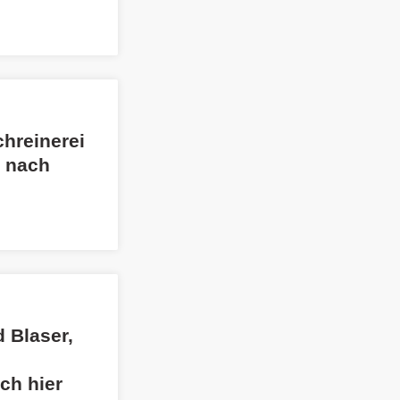
chreinerei
s nach
 Blaser,
ch hier