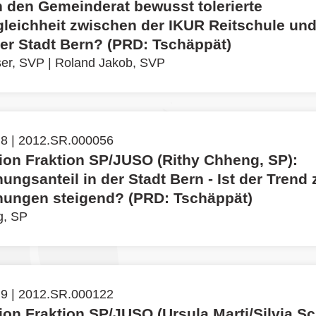
h den Gemeinderat bewusst tolerierte
leichheit zwischen der IKUR Reitschule un
er Stadt Bern? (PRD: Tschäppät)
ser, SVP
|
Roland Jakob, SVP
 8 | 2012.SR.000056
tion Fraktion SP/JUSO (Rithy Chheng, SP):
ngsanteil in der Stadt Bern - Ist der Trend 
ungen steigend? (PRD: Tschäppät)
g, SP
 9 | 2012.SR.000122
tion Fraktion SP/JUSO (Ursula Marti/Silvia S