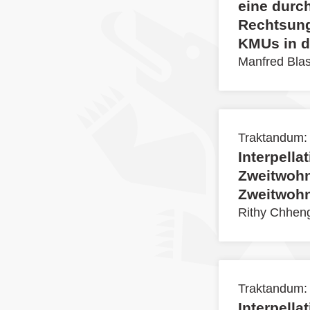
eine durc
Rechtsung
KMUs in d
Manfred Bla
Traktandum:
Interpella
Zweitwohnu
Zweitwohn
Rithy Chhen
Traktandum:
Interpella