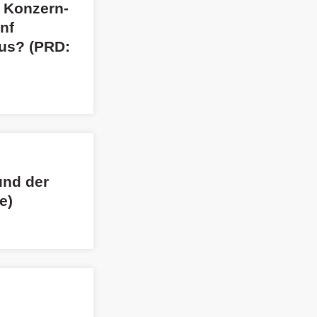
t Konzern-
nf
aus? (PRD:
und der
e)