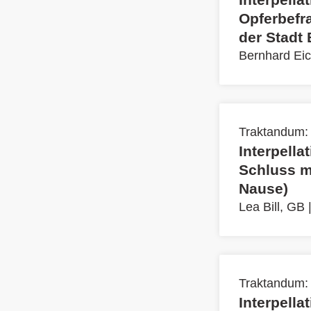
Opferbefr
der Stadt
Bernhard Ei
Traktandum:
Interpella
Schluss mi
Nause)
Lea Bill, GB
Traktandum:
Interpella