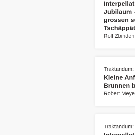
Interpell
Jubiläum -
grossen s
Tschäppät
Rolf Zbinden
Traktandum:
Kleine Anf
Brunnen b
Robert Meye
Traktandum:
Interpella