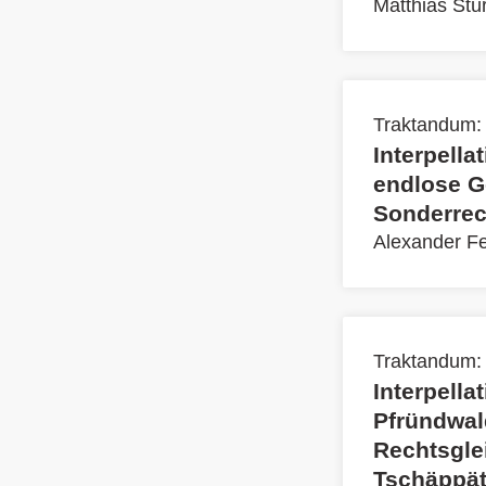
Matthias Stü
Traktandum:
Interpell
endlose Ge
Sonderrech
Alexander F
Traktandum:
Interpella
Pfründwald
Rechtsglei
Tschäppät