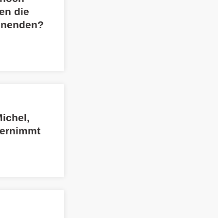
en die
hnenden?
Michel,
ternimmt