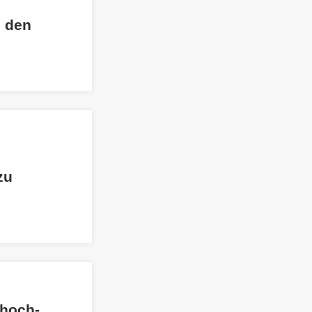
d den
zu
choch-