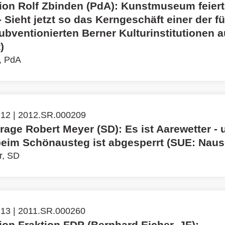
ation Rolf Zbinden (PdA): Kunstmuseum feier
 Sieht jetzt so das Kerngeschäft einer der fü
ubventionierten Berner Kulturinstitutionen 
)
, PdA
 12 | 2012.SR.000209
rage Robert Meyer (SD): Es ist Aarewetter - 
eim Schönausteg ist abgesperrt (SUE: Naus
r, SD
 13 | 2011.SR.000260
tion Fraktion FDP (Bernhard Eicher, JF):