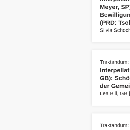
Meyer, SP
Bewilligu
(PRD: Tsc
Silvia Schoc
Traktandum:
Interpella
GB): Schö
der Gemei
Lea Bill, GB
Traktandum: