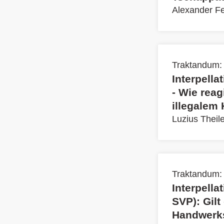
Alexander F
Traktandum:
Interpella
- Wie reag
illegalem
Luzius Theil
Traktandum:
Interpella
SVP): Gilt
Handwerks