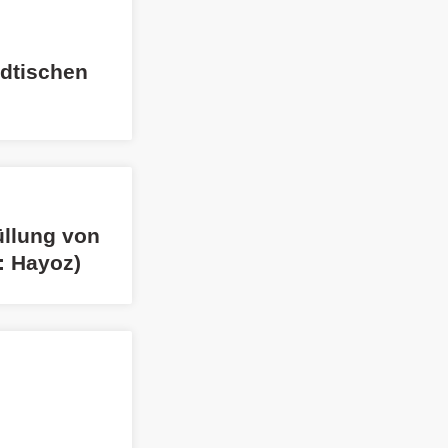
ädtischen
üllung von
: Hayoz)