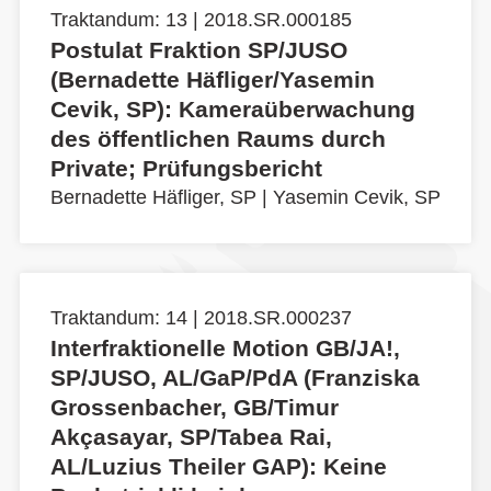
Traktandum: 13 | 2018.SR.000185
Postulat Fraktion SP/JUSO
(Bernadette Häfliger/Yasemin
Cevik, SP): Kameraüberwachung
des öffentlichen Raums durch
Private; Prüfungsbericht
Bernadette Häfliger, SP
|
Yasemin Cevik, SP
Traktandum: 14 | 2018.SR.000237
Interfraktionelle Motion GB/JA!,
SP/JUSO, AL/GaP/PdA (Franziska
Grossenbacher, GB/Timur
Akçasayar, SP/Tabea Rai,
AL/Luzius Theiler GAP): Keine