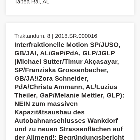
Tabea Rai, AL
Traktandum: 8 | 2018.SR.000016
Interfraktionelle Motion SP/JUSO,
GB/JA!, AL/GaP/PdA, GLP/JGLP
(Michael Sutter/Timur Akçasayar,
SP/Franziska Grossenbacher,
GB/JA!/Zora Schneider,
PdA/Christa Ammann, AL/Luzius
Theiler, GaP/Melanie Mettler, GLP):
NEIN zum massiven
Kapazitätsausbau des
Autobahnanschlusses Wankdorf
und zu neuen Strassenflächen auf
der Allmend!; Begründungsbericht