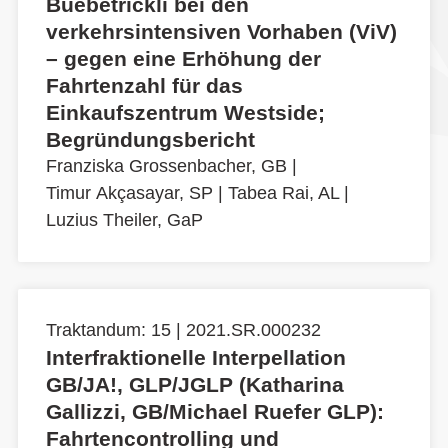
Buebetrickli bei den
verkehrsintensiven Vorhaben (ViV)
– gegen eine Erhöhung der
Fahrtenzahl für das
Einkaufszentrum Westside;
Begründungsbericht
Franziska Grossenbacher, GB
|
Timur Akçasayar, SP
|
Tabea Rai, AL
|
Luzius Theiler, GaP
Traktandum: 15 | 2021.SR.000232
Interfraktionelle Interpellation
GB/JA!, GLP/JGLP (Katharina
Gallizzi, GB/Michael Ruefer GLP):
Fahrtencontrolling und