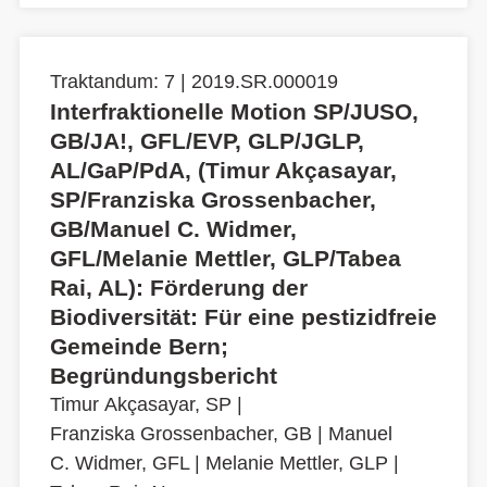
Traktandum: 7 | 2019.SR.000019
Interfraktionelle Motion SP/JUSO,
GB/JA!, GFL/EVP, GLP/JGLP,
AL/GaP/PdA, (Timur Akçasayar,
SP/Franziska Grossenbacher,
GB/Manuel C. Widmer,
GFL/Melanie Mettler, GLP/Tabea
Rai, AL): Förderung der
Biodiversität: Für eine pestizidfreie
Gemeinde Bern;
Begründungsbericht
Timur Akçasayar, SP
|
Franziska Grossenbacher, GB
|
Manuel
C. Widmer, GFL
|
Melanie Mettler, GLP
|