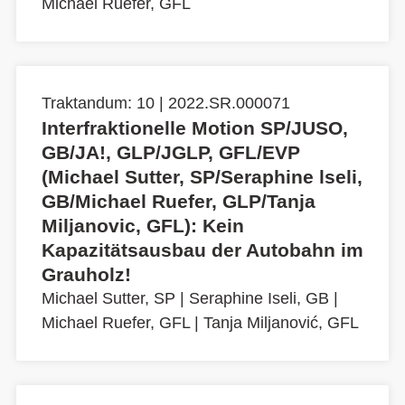
Michael Ruefer, GFL
Traktandum: 10 | 2022.SR.000071
Interfraktionelle Motion SP/JUSO,
GB/JA!, GLP/JGLP, GFL/EVP
(Michael Sutter, SP/Seraphine lseli,
GB/Michael Ruefer, GLP/Tanja
Miljanovic, GFL): Kein
Kapazitätsausbau der Autobahn im
Grauholz!
Michael Sutter, SP
|
Seraphine Iseli, GB
|
Michael Ruefer, GFL
|
Tanja Miljanović, GFL